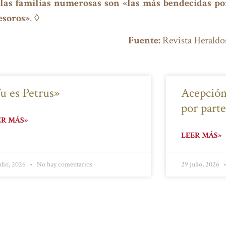
las familias numerosas son «las más bendecidas por
esoros»
. ◊
Fuente:
Revista Heraldos
u es Petrus»
Acepción
por part
ER MÁS»
LEER MÁS»
ulio, 2026
No hay comentarios
29 julio, 2026