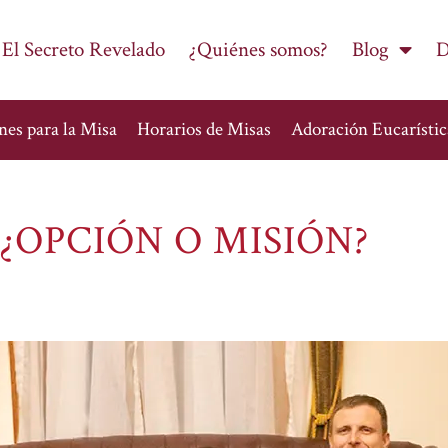
 El Secreto Revelado
¿Quiénes somos?
Blog
D
nes para la Misa
Horarios de Misas
Adoración Eucarístic
 ¿OPCIÓN O MISIÓN?