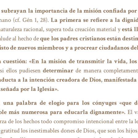
subrayan la importancia de la misión confiada por 
mano (cf. Gén 1, 28).
La primera se refiere a la dignid
naturaleza racional, supera toda creación material y
está l
lude al hecho de
que los padres cristianos están desti
 Cristo de nuevos miembros y a procrear ciudadanos de
a cuestión: «En la misión de transmitir la vida, lo
si ellos pudiesen
determinar
de manera completamen
onducta a la intención creadora de Dios, manifestad
señada por la Iglesia».
aún una palabra de elogio para los cónyuges «que
le más numerosa para educarla dignamente».
El v
rza de los hechos todo compromiso intencional entre la l
gratitud los inestimables dones de Dios, que son los hijos