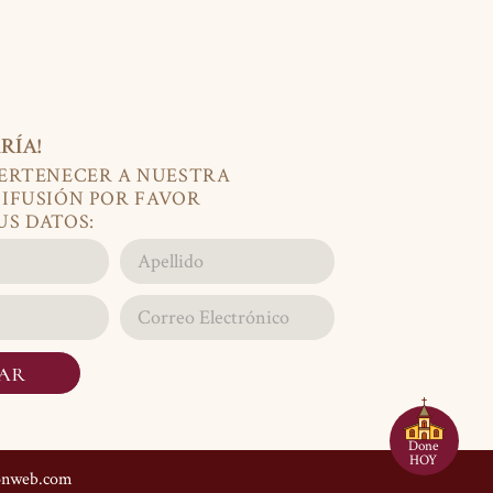
RÍA!
PERTENECER A NUESTRA
DIFUSIÓN POR FAVOR
US DATOS:
IAR
Done
HOY
onweb.com