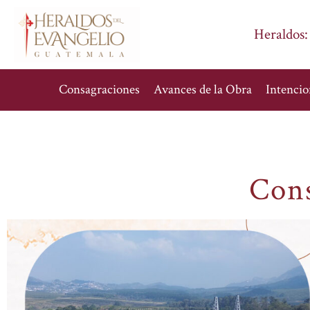
Heraldos:
Consagraciones
Avances de la Obra
Intencio
Con