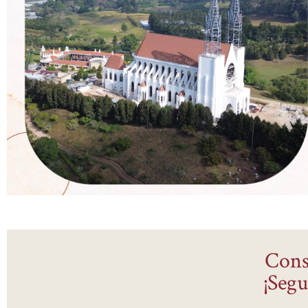
Cons
¡Seg