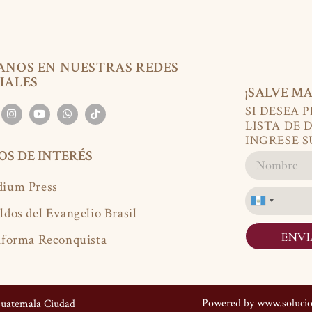
ANOS EN NUESTRAS REDES
IALES
¡SALVE MA
SI DESEA 
LISTA DE 
INGRESE S
IOS DE INTERÉS
ium Press
Guatemala
ldos del Evangelio Brasil
+502
ENV
aforma Reconquista
Powered by
www.soluci
 Guatemala Ciudad