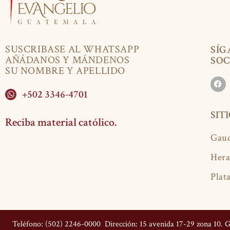
SUSCRIBASE AL WHATSAPP
SÍG
AÑÁDANOS Y MÁNDENOS
SOC
SU NOMBRE Y APELLIDO
+502 3346-4701
SIT
Reciba material católico.
Gaud
Hera
Plat
Teléfono: (502) 2246-0000
Dirección: 15 avenida 17-29 zona 10.