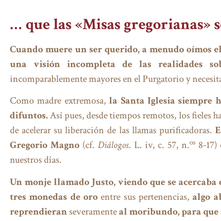
… que las «Misas gregorianas» s
Cuando muere un ser querido, a menudo oímos el 
una visión incompleta de las realidades sob
incomparablemente mayores en el Purgatorio y necesita
Como madre extremosa,
la Santa Iglesia siempre 
difuntos.
Así pues, desde tiempos remotos, los fieles han
de acelerar su liberación de las llamas purificadoras.
E
os
Gregorio Magno
(cf.
Diálogos
. L. iv, c. 57, n.
8-17) 
nuestros días.
Un monje llamado Justo, viendo que se acercaba el 
tres monedas de oro
entre sus pertenencias,
algo a
reprendieran
severamente
al moribundo, para que 