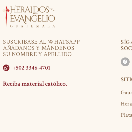
SUSCRIBASE AL WHATSAPP
SÍG
AÑÁDANOS Y MÁNDENOS
SOC
SU NOMBRE Y APELLIDO
+502 3346-4701
SIT
Reciba material católico.
Gaud
Hera
Plat