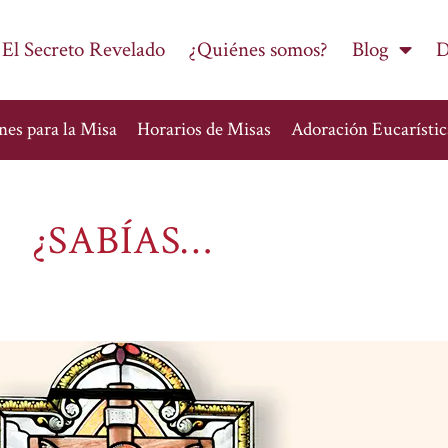
 El Secreto Revelado
¿Quiénes somos?
Blog
D
nes para la Misa
Horarios de Misas
Adoración Eucarístic
¿SABÍAS…