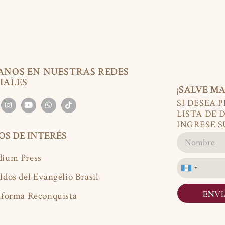
ANOS EN NUESTRAS REDES
IALES
¡SALVE MA
SI DESEA 
LISTA DE 
INGRESE S
IOS DE INTERÉS
ium Press
Guatemala
ldos del Evangelio Brasil
+502
ENV
aforma Reconquista