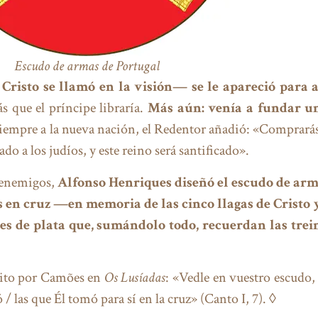
Escudo de armas de Portugal
isto se llamó en la visión— se le apareció para a
s que el príncipe libraría.
Más aún: venía a fundar un
siempre a la nueva nación, el Redentor añadió: «Comprarás
 a los judíos, y este reino será santificado».
 enemigos,
Alfonso Henriques diseñó el escudo de arm
s en cruz —en memoria de las cinco llagas de Cristo 
s de plata que, sumándolo todo, recuerdan las trei
crito por Camões en
Os Lusíadas
: «Vedle en vuestro escudo,
 / las que Él tomó para sí en la cruz» (Canto I, 7). ◊