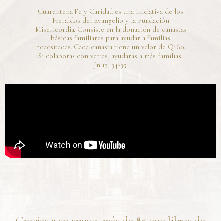
Cuarentena Fe y Caridad es una iniciativa de los
Heraldos del Evangelio y la Fundación
Misericordia. Consiste en la donación de canastas
básicas familiares para ayudar a familias
necesitadas. Cada canasta tiene un valor de Q160.
Si colaboras con varias, ayudarás a más familias.
Jn 13, 34-35.
Gracias a su apoyo, más de 85,000 libras de