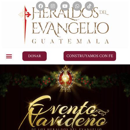
correo electrónico. Le
estaremos enviando su
código QR por cada
compra realizada, deberá
presentar al momento
del evento su(s) códigos.
No olvide revisar su
CONSTRUYAMOS CON FE
DONAR
spam.