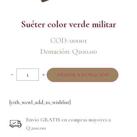
Suéter color verde militar
COD: 00001
Donación:
Q
200.00
-
+
AÑADIR A DONACIÓN
[yith_wcwl_add_to_wishlist]
Envío GRATIS en compras mayores a
Q.200.00