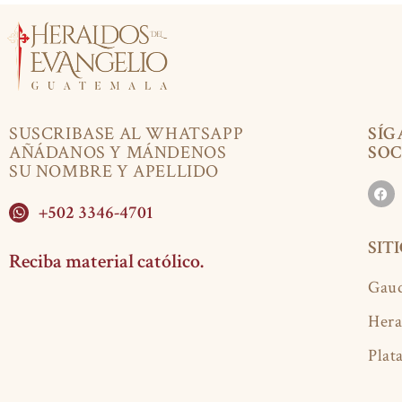
SUSCRIBASE AL WHATSAPP
SÍG
AÑÁDANOS Y MÁNDENOS
SOC
SU NOMBRE Y APELLIDO
+502 3346-4701
SIT
Reciba material católico.
Gaud
Hera
Plat