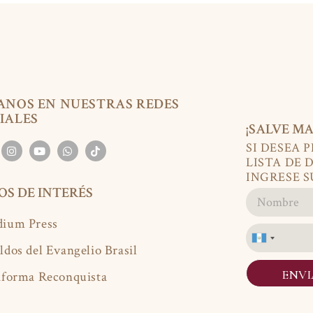
ANOS EN NUESTRAS REDES
IALES
¡SALVE MA
SI DESEA 
LISTA DE 
INGRESE S
IOS DE INTERÉS
ium Press
Guatemala
ldos del Evangelio Brasil
+502
ENV
aforma Reconquista