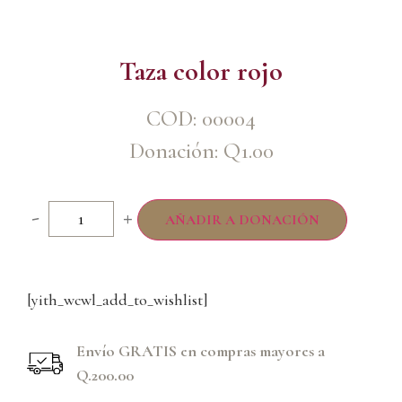
Taza color rojo
COD: 00004
Donación:
Q
1.00
-
+
AÑADIR A DONACIÓN
[yith_wcwl_add_to_wishlist]
Envío GRATIS en compras mayores a
Q.200.00